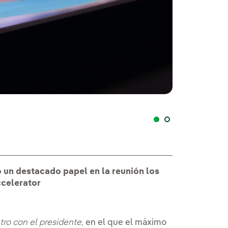
Galán, en el enc
o un destacado papel en la reunión los
celerator
tro con el
presidente
,
en el que el máximo