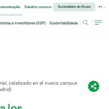
Sociedades do Grupo
 comunicação
Trabalhe conosco
IDI
PT
onistas e Investidores (ESP)
Sustentabilidade
Achar
nte’, celebrado en el nuevo campus
Compartil
drid)
a los