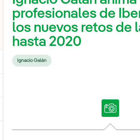
profesionales de Ibe
los nuevos retos de 
hasta 2020
Ignacio Galán
ternar submenu de Nossas vozes
ternar submenu de Multimídia
ternar submenu de Redes sociais