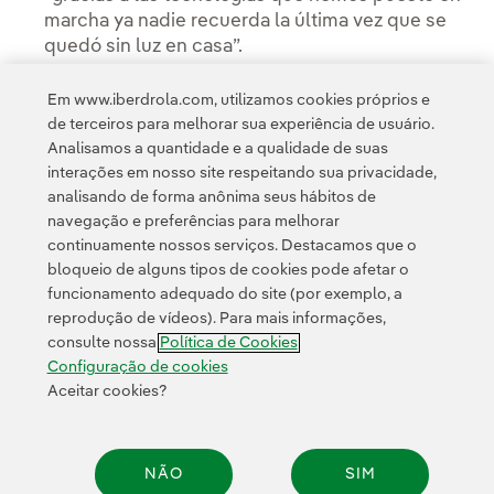
marcha ya nadie recuerda la última vez que se
quedó sin luz en casa”.
Em www.iberdrola.com, utilizamos cookies próprios e
de terceiros para melhorar sua experiência de usuário.
Analisamos a quantidade e a qualidade de suas
interações em nosso site respeitando sua privacidade,
analisando de forma anônima seus hábitos de
navegação e preferências para melhorar
continuamente nossos serviços. Destacamos que o
bloqueio de alguns tipos de cookies pode afetar o
funcionamento adequado do site (por exemplo, a
Contato
Clientes
Política de Privacidade
Informação legal
reprodução de vídeos). Para mais informações,
Transparência no uso da IA
Política de cookies
Configuração de cookies
consulte nossa
Política de Cookies
Acessibilidade
Canal de denúncias
Configuração de cookies
Aceitar cookies?
© 2026 Iberdrola, S.A. Todos os direitos reservados.
NÃO
SIM