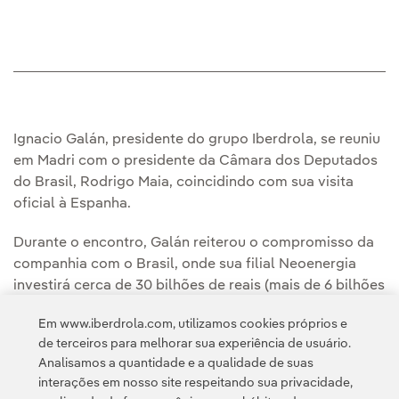
Ignacio Galán, presidente do grupo Iberdrola, se reuniu
em Madri com o presidente da Câmara dos Deputados
do Brasil, Rodrigo Maia, coincidindo com sua visita
oficial à Espanha.
Durante o encontro, Galán reiterou o compromisso da
companhia com o Brasil, onde sua filial Neoenergia
investirá cerca de 30 bilhões de reais (mais de 6 bilhões
de euros) ao longo dos próximos cinco anos com o
Em www.iberdrola.com, utilizamos cookies próprios e
objetivo de seguir crescendo, principalmente nas áreas
de terceiros para melhorar sua experiência de usuário.
de energias renováveis e redes elétricas.
Analisamos a quantidade e a qualidade de suas
interações em nosso site respeitando sua privacidade,