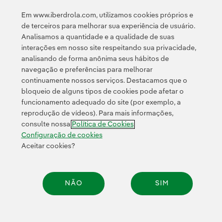
competitividade em todo o mundo.
Em www.iberdrola.com, utilizamos cookies próprios e
de terceiros para melhorar sua experiência de usuário.
Analisamos a quantidade e a qualidade de suas
interações em nosso site respeitando sua privacidade,
analisando de forma anônima seus hábitos de
navegação e preferências para melhorar
continuamente nossos serviços. Destacamos que o
Contato
Clientes
Política de Privacidade
Informação legal
bloqueio de alguns tipos de cookies pode afetar o
Transparência no uso da IA
Política de cookies
Configuração de cookies
funcionamento adequado do site (por exemplo, a
reprodução de vídeos). Para mais informações,
Acessibilidade
Canal de denúncias
consulte nossa
Política de Cookies
Configuração de cookies
Aceitar cookies?
© 2026 Iberdrola, S.A. Todos os direitos reservados.
NÃO
SIM
Compar