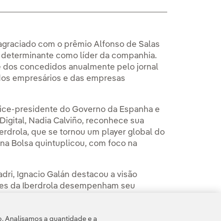
i agraciado com o prêmio Alfonso de Salas
 determinante como líder da companhia.
 dos concedidos anualmente pelo jornal
dos empresários e das empresas
a vice-presidente do Governo da Espanha e
igital, Nadia Calviño, reconhece sua
erdrola, que se tornou um player global do
 na Bolsa quintuplicou, com foco na
dri,
Ignacio Galán destacou a visão
res da Iberdrola desempenham seu
ade e para os acionistas. Essa é a missão
o balanço e desenvolver um plano de
o. Analisamos a quantidade e a