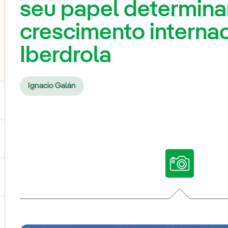
seu papel determina
crescimento internac
Iberdrola
Ignacio Galán
ternar submenu de Nossas vozes
ternar submenu de Multimídia
ternar submenu de Redes sociais