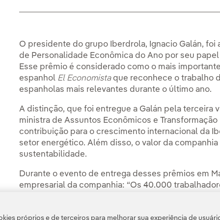
O presidente do grupo Iberdrola, Ignacio Galán, fo
de Personalidade Econômica do Ano por seu papel
Esse prêmio é considerado como o mais importante
espanhol
El Economista
que reconhece o trabalho 
espanholas mais relevantes durante o último ano.
A distinção, que foi entregue a Galán pela terceir
ministra de Assuntos Econômicos e Transformação D
contribuição para o crescimento internacional da Ib
setor energético. Além disso, o valor da companhia
sustentabilidade.
Durante o evento de entrega desses prêmios em Ma
empresarial da companhia: “Os 40.000 trabalhado
trabalho com o objetivo de criar valor para a socied
das empresas, e daí emana a decisão de usar noss
kies próprios e de terceiros para melhorar sua experiência de usuári
investimentos de 75 bilhões de euros”.