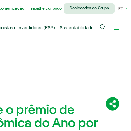
Sociedades do Grupo
 comunicação
Trabalhe conosco
IDI
PT
onistas e Investidores (ESP)
Sustentabilidade
Achar
e o prêmio de
Compartil
ômica do Ano por