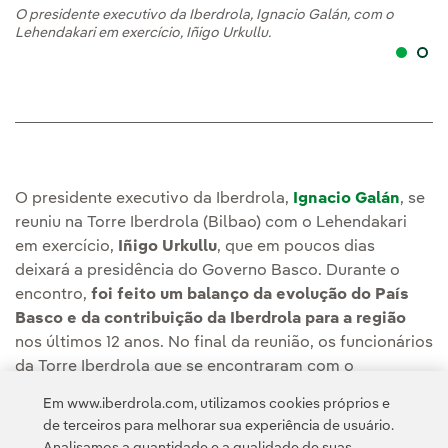
O presidente executivo da Iberdrola, Ignacio Galán, com o
Os
Lehendakari em exercício, Iñigo Urkullu.
L
O presidente executivo da Iberdrola,
Ignacio Galán
, se
reuniu na Torre Iberdrola (Bilbao) com o Lehendakari
em exercício,
Iñigo Urkullu
, que em poucos dias
deixará a presidência do Governo Basco. Durante o
encontro,
foi feito um balanço da evolução do País
Basco e da contribuição da Iberdrola para a região
nos últimos 12 anos. No final da reunião, os funcionários
da Torre Iberdrola que se encontraram com o
Lehendakari o homenagearam com uma ovação.
Em www.iberdrola.com, utilizamos cookies próprios e
de terceiros para melhorar sua experiência de usuário.