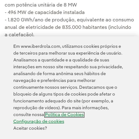
com potência unitária de 8 MW
- 496 MW de capacidade instalada
- 1.820 GWh/ano de produção, equivalente ao consumo
anual de eletricidade de 835.000 habitantes (incluindo
a calefação).
Em www.iberdrola.com, utilizamos cookies próprios e
de terceiros para melhorar sua experiência de usuário.
Analisamos a quantidade e a qualidade de suas
interações em nosso site respeitando sua privacidade,
analisando de forma anônima seus hábitos de
navegação e preferências para melhorar
continuamente nossos serviços. Destacamos que o
Contato
Clientes
Política de Privacidade
Informação legal
bloqueio de alguns tipos de cookies pode afetar o
Transparência no uso da IA
Política de cookies
Configuração de cookies
funcionamento adequado do site (por exemplo, a
reprodução de vídeos). Para mais informações,
Acessibilidade
Canal de denúncias
consulte nossa
Política de Cookies
Configuração de cookies
Aceitar cookies?
© 2026 Iberdrola, S.A. Todos os direitos reservados.