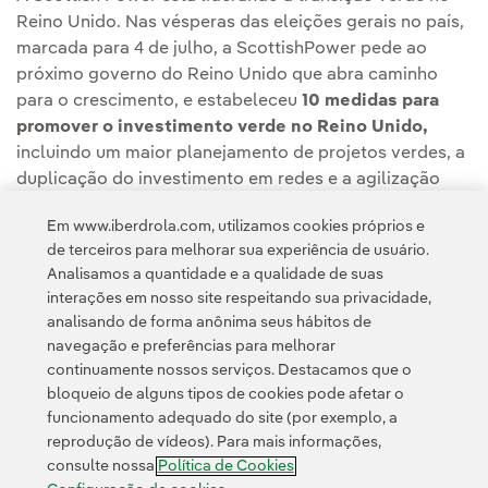
Reino Unido. Nas vésperas das eleições gerais no país,
marcada para 4 de julho, a ScottishPower pede ao
próximo governo do Reino Unido que abra caminho
para o crescimento, e estabeleceu
10 medidas para
promover o investimento verde no Reino Unido,
incluindo um maior planejamento de projetos verdes, a
duplicação do investimento em redes e a agilização
das permissões para a repotenciação de parques
Em www.iberdrola.com, utilizamos cookies próprios e
eólicos onshore.
de terceiros para melhorar sua experiência de usuário.
Analisamos a quantidade e a qualidade de suas
interações em nosso site respeitando sua privacidade,
analisando de forma anônima seus hábitos de
navegação e preferências para melhorar
continuamente nossos serviços. Destacamos que o
bloqueio de alguns tipos de cookies pode afetar o
funcionamento adequado do site (por exemplo, a
Contato
Clientes
Política de Privacidade
Informação legal
reprodução de vídeos). Para mais informações,
Política de cookies
Configuração de cookies
Acessibilidade
consulte nossa
Política de Cookies