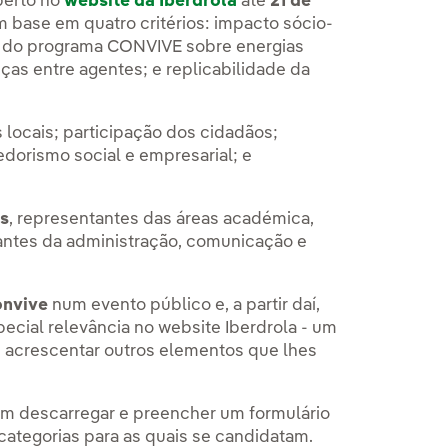
berto no
website da Iberdrola
até
21 de
m base em quatro critérios: impacto sócio-
 do programa CONVIVE sobre energias
ças entre agentes; e replicabilidade da
 locais; participação dos cidadãos;
dorismo social e empresarial; e
os
, representantes das áreas académica,
ntes da administração, comunicação e
onvive
num evento público e, a partir daí,
ecial relevância no website Iberdrola - um
e acrescentar outros elementos que lhes
vem descarregar e preencher um formulário
 categorias para as quais se candidatam.