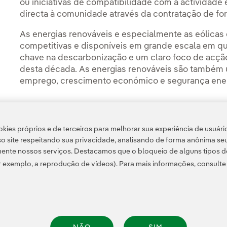
ou iniciativas de compatibilidade com a actividade 
directa à comunidade através da contratação de for
As energias renováveis e especialmente as eólicas 
competitivas e disponíveis em grande escala em q
chave na descarbonização e um claro foco de acção
desta década. As energias renováveis são também u
emprego, crescimento económico e segurança ener
(*) O prazo para a apresentação de candidaturas foi p
kies próprios e de terceiros para melhorar sua experiência de usuári
o site respeitando sua privacidade, analisando de forma anônima se
ente nossos serviços. Destacamos que o bloqueio de alguns tipos d
 exemplo, a reprodução de vídeos). Para mais informações, consult
Informação legal
Transparência no uso da IA
Política de cookies
Configuração de