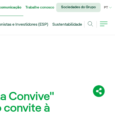
Sociedades do Grupo
 comunicação
Trabalhe conosco
IDI
PT
onistas e Investidores (ESP)
Sustentabilidade
Achar
la Convive"
Compartil
 convite à