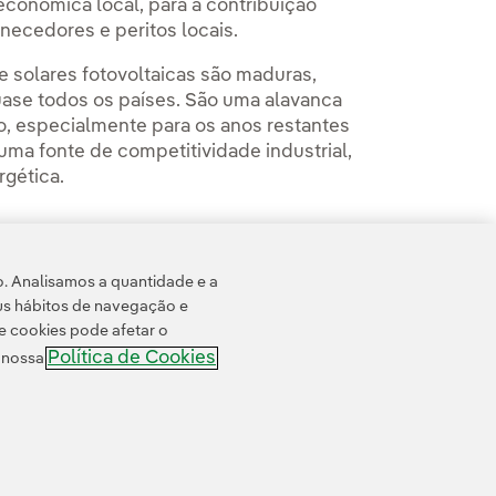
económica local, para a contribuição
necedores e peritos locais.
e solares fotovoltaicas são maduras,
uase todos os países. São uma alavanca
, especialmente para os anos restantes
ma fonte de competitividade industrial,
gética.
rorrogado até 21 de abril de 2023.
o. Analisamos a quantidade e a
us hábitos de navegação e
e cookies pode afetar o
Política de Cookies
e nossa
 cookies
Acessibilidade
Canal de denúncias