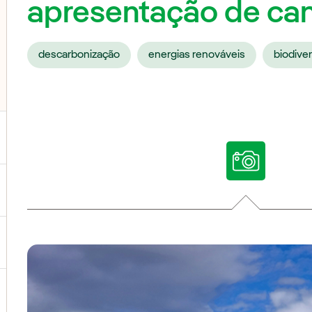
apresentação de ca
descarbonização
energias renováveis
biodive
ternar submenu de Nossas vozes
ternar submenu de Multimídia
ternar submenu de Redes sociais