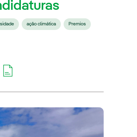
ndidaturas
rsidade
ação climática
Premios