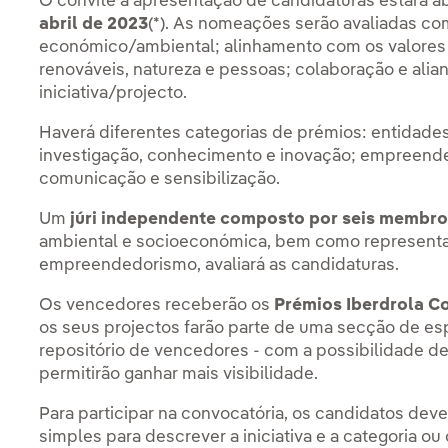
O convite à apresentação de candidaturas estará a
abril de 2023
(*). As nomeações serão avaliadas co
económico/ambiental; alinhamento com os valores
renováveis, natureza e pessoas; colaboração e alian
iniciativa/projecto.
Haverá diferentes categorias de prémios: entidades
investigação, conhecimento e inovação; empreende
comunicação e sensibilização.
Um
júri independente composto por seis membr
ambiental e socioeconómica, bem como representa
empreendedorismo, avaliará as candidaturas.
Os vencedores receberão os
Prémios Iberdrola C
os seus projectos farão parte de uma secção de esp
repositório de vencedores - com a possibilidade d
permitirão ganhar mais visibilidade.
Para participar na convocatória, os candidatos de
simples para descrever a iniciativa e a categoria ou