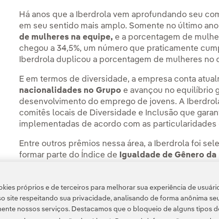
Há anos que a Iberdrola vem aprofundando seu com
em seu sentido mais amplo. Somente no último ano
de mulheres na equipe,
e a porcentagem de mulhe
chegou a 34,5%, um número que praticamente cumpr
Iberdrola duplicou a porcentagem de mulheres no q
E em termos de diversidade, a empresa conta atu
nacionalidades no Grupo
e avançou no equilíbrio 
desenvolvimento do emprego de jovens. A Iberdro
comitês locais de Diversidade e Inclusão que garan
implementadas de acordo com as particularidades e
Entre outros prêmios nessa área, a Iberdrola foi se
formar parte do Índice de
Igualdade de Gênero d
empresa entre as dez melhores do mundo em termo
de seu índice
World's Top Female Friendly Compa
kies próprios e de terceiros para melhorar sua experiência de usuári
o site respeitando sua privacidade, analisando de forma anônima se
ente nossos serviços. Destacamos que o bloqueio de alguns tipos d