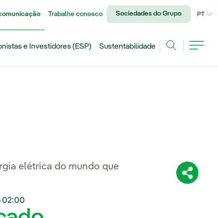
Sociedades do Grupo
 comunicação
Trabalhe conosco
IDI
PT
onistas e Investidores (ESP)
Sustentabilidade
Achar
rgia elétrica do mundo que
Compartil
+02:00
icado