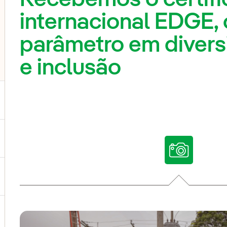
internacional EDGE, 
parâmetro em divers
e inclusão
ternar submenu de Nossas vozes
ternar submenu de Multimídia
ternar submenu de Redes sociais