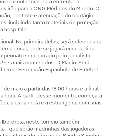
inino e colaborar para enfrentar a
dos irão para a ONG Médicos do Mundo. O
nção, controle e atenuação do contágio
es, incluindo tanto materiais de proteção
 hospitalar.
cional. Na primeira delas, será selecionada
ternacional, onde se jogará uma partida
ampeonato será narrado pelo jornalista
ubers
mais conhecidos: DjMariio. Será
is da Real Federação Espanhola de Futebol
ba.
 abra em uma nova aba.
 de maio a partir das 18.00 horas e a final
sma hora. A partir desse momento, começará
ções, a espanhola e a estrangeira, com suas
o Iberdrola, neste torneio também
la - que serão madrinhas das jogadoras -