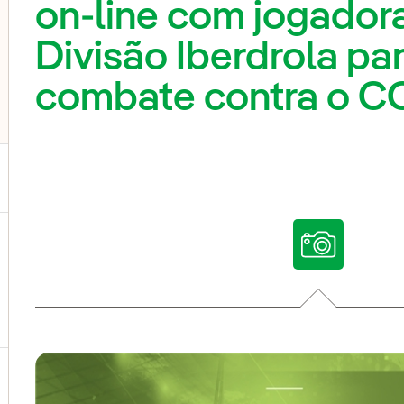
on-line com jogadora
Divisão Iberdrola par
combate contra o C
ternar submenu de Nossas vozes
ternar submenu de Multimídia
ternar submenu de Redes sociais