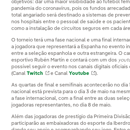
objetivos: dar uma maior visibilidade ao futebol fem
pandemia do coronavírus, pois os fundos arrecada
total angariado será destinado a sistemas de preve
nos hospitais entre o pessoal de saúde e os pacient
como a instalação de circuitos seguros em cada área
O torneio terá uma fase nacional e uma final interna
a jogadora que representará a Espanha no evento in
entre a seleção espanhola e outra estrangeira. O c
esportivo Rubén Martín e contará com um dos
yout
possível seguir o evento nos canais digitais oficia
(Canal
Twitch
Link externo, abra em uma nova a
e Canal
Youtube
Link externo,
).
As quartas de final e semifinais acontecerão no dia 1º
nacional está prevista para o dia 3 de maio na me
a fase internacional, com a final entre as duas sele
jogadoras representantes, no dia 8 de maio.
Além das jogadoras de prestígio da Primeira Divisã
participarão as embaixadoras do esporte da Iberdro