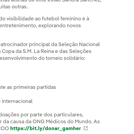
tas atletas de elite estão Sandra Sánchez,
uitas outras.
o visibilidade ao futebol feminino e à
o entretenimento, explorando novos
patrocinador principal da Seleção Nacional
da Copa da S.M. La Reina e das Seleções
esenvolvimento do torneio solidário:
e as primeiras partidas
e internacional
doações por parte dos particulares,
par da causa da ONG Médicos do Mundo. As
DCOO
https://bit.ly/donar_gamher
Link externo, abr