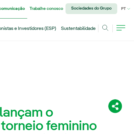
Sociedades do Grupo
 comunicação
Trabalhe conosco
IDI
PT
onistas e Investidores (ESP)
Sustentabilidade
Achar
 lançam o
Compartil
 torneio feminino