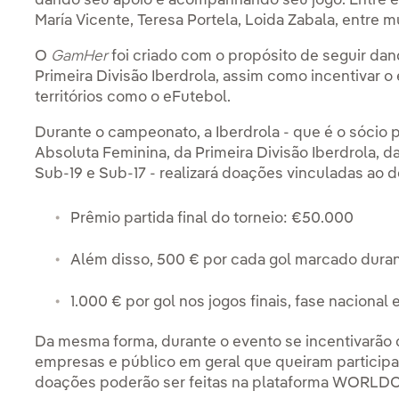
dando seu apoio e acompanhando seu jogo. Entre es
María Vicente, Teresa Portela, Loida Zabala, entre m
O
GamHer
foi criado com o propósito de seguir dand
Primeira Divisão Iberdrola, assim como incentivar 
territórios como o eFutebol.
Durante o campeonato, a Iberdrola - que é o sócio 
Absoluta Feminina, da Primeira Divisão Iberdrola, 
Sub-19 e Sub-17 - realizará doações vinculadas ao d
Prêmio partida final do torneio: €50.000
Além disso, 500 € por cada gol marcado durant
1.000 € por gol nos jogos finais, fase nacional 
Da mesma forma, durante o evento se incentivarão 
empresas e público em geral que queiram partici
doações poderão ser feitas na plataforma WORL