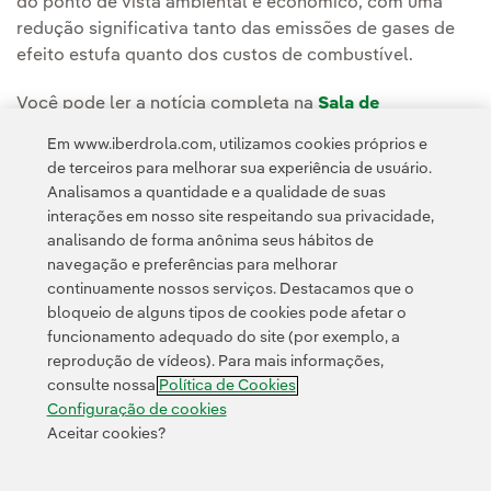
do ponto de vista ambiental e econômico, com uma
redução significativa tanto das emissões de gases de
efeito estufa quanto dos custos de combustível.
Você pode ler a notícia completa na
Sala de
Comunicação da ScottishPower Renewables.
Em www.iberdrola.com, utilizamos cookies próprios e
de terceiros para melhorar sua experiência de usuário.
Analisamos a quantidade e a qualidade de suas
interações em nosso site respeitando sua privacidade,
analisando de forma anônima seus hábitos de
navegação e preferências para melhorar
continuamente nossos serviços. Destacamos que o
Contato
Clientes
Política de Privacidade
Informação legal
bloqueio de alguns tipos de cookies pode afetar o
Transparência no uso da IA
Política de cookies
Configuração de cookies
funcionamento adequado do site (por exemplo, a
reprodução de vídeos). Para mais informações,
Acessibilidade
Canal de denúncias
consulte nossa
Política de Cookies
Configuração de cookies
Aceitar cookies?
© 2026 Iberdrola, S.A. Todos os direitos reservados.