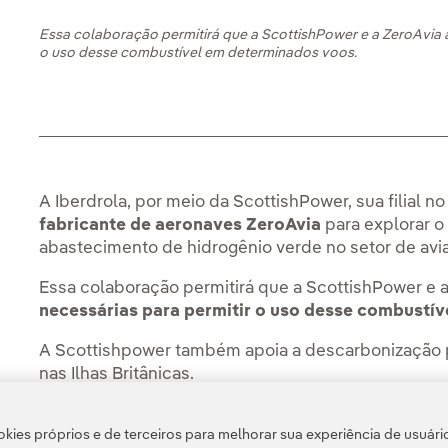
Essa colaboração permitirá que a ScottishPower e a ZeroAvia an
o uso desse combustível em determinados voos.
A Iberdrola, por meio da ScottishPower, sua filial 
fabricante de aeronaves ZeroAvia
para explorar 
abastecimento de hidrogênio verde no setor de avia
Essa colaboração permitirá que a ScottishPower e 
necessárias para permitir o uso desse combustí
A Scottishpower também apoia a descarbonização 
nas Ilhas Britânicas.
Você pode encontrar mais informações sobre essa 
kies próprios e de terceiros para melhorar sua experiência de usuári
ScottishPower.