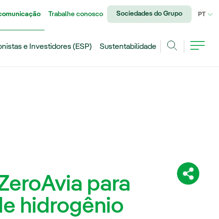
Sociedades do Grupo
 comunicação
Trabalhe conosco
IDI
PT
onistas e Investidores (ESP)
Sustentabilidade
Achar
ZeroAvia para
Compartil
de hidrogênio