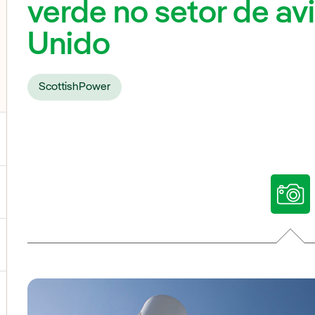
verde no setor de av
Unido
ScottishPower
ternar submenu de Nossas vozes
ternar submenu de Multimídia
ternar submenu de Redes sociais