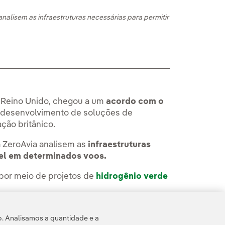
alisem as infraestruturas necessárias para permitir
no Reino Unido, chegou a um
acordo com o
o desenvolvimento de soluções de
ção britânico.
a ZeroAvia analisem as
infraestruturas
vel em determinados voos.
por meio de projetos de
hidrogênio verde
notícia na
Sala de Comunicações da
o. Analisamos a quantidade e a