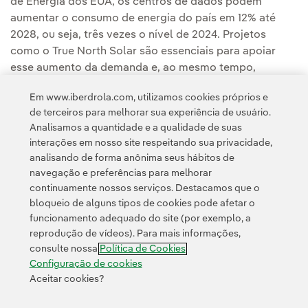
de Energia dos EUA, os centros de dados podem
aumentar o consumo de energia do país em 12% até
2028, ou seja, três vezes o nível de 2024. Projetos
como o True North Solar são essenciais para apoiar
esse aumento da demanda e, ao mesmo tempo,
garantir que as comunidades locais tenham
energia
Em www.iberdrola.com, utilizamos cookies próprios e
limpa
, segura e produzida na região para
de terceiros para melhorar sua experiência de usuário.
suas residências e empresas.
Analisamos a quantidade e a qualidade de suas
interações em nosso site respeitando sua privacidade,
analisando de forma anônima seus hábitos de
navegação e preferências para melhorar
continuamente nossos serviços. Destacamos que o
bloqueio de alguns tipos de cookies pode afetar o
funcionamento adequado do site (por exemplo, a
Contato
Clientes
Política de Privacidade
Informação legal
reprodução de vídeos). Para mais informações,
Transparência no uso da IA
Política de cookies
Configuração de cookies
consulte nossa
Política de Cookies
Acessibilidade
Canal de denúncias
Configuração de cookies
Aceitar cookies?