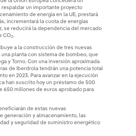
co de la Unión Europea concederá un
a respaldar un importante proyecto
cenamiento de energía en la UE, prestará
más, incrementará la cuota de energías
z, se reducirá la dependencia del mercado
de CO
.
2
ribuye a la construcción de tres nuevas
da una planta con sistema de bombeo, que
mega y Torno. Con una inversión aproximada
uras de Iberdrola tendrán una potencia total
nto en 2023. Para avanzar en la ejecución
ica han suscrito hoy un préstamo de 500
 de 650 millones de euros aprobado para
eneficiarán de estas nuevas
 de generación y almacenamiento, las
idad y seguridad de suministro energético