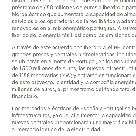
historia del sector energético de Portugal. El ban
préstamo de 650 millones de euros a Iberdrola par
hidroeléctrico que aumentará la capacidad de alma
servicios a los operadores de la red ibérica y, ade
renovables en el mix energético portugués. A su ve
ibérico de la energía fósil, así como las emisiones 
A través de este acuerdo con Iberdrola, el BEI cont
grandes presas y centrales hidroeléctricas, inclui
se ubicarán en el norte de Portugal, en los ríos Tá
de 1.500 millones de euros, las nuevas infraestruct
de 1.158 megavatios (MW) y entrarán en funcionamie
de este proyecto, la entidad y la compañía energét
millones de euros, el primer tramo del fondo total
financiarlo.
Los mercados eléctricos de España y Portugal se b
infraestructuras, ya que, al aumentar la capacidad
nuevas centrales proporcionarán una mayor flexibil
al mercado ibérico de la electricidad.