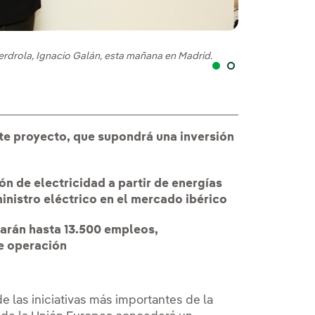
La vicepresident
erdrola, Ignacio Galán, esta mañana en Madrid.
ste proyecto, que supondrá una inversión
n de electricidad a partir de energías
nistro eléctrico en el mercado ibérico
rarán hasta 13.500 empleos,
e operación
e las iniciativas más importantes de la