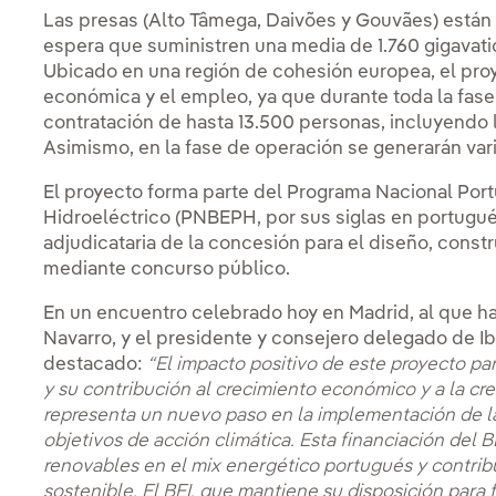
Las presas (Alto Tâmega, Daivões y Gouvães) están 
espera que suministren una media de 1.760 gigavati
Ubicado en una región de cohesión europea, el proy
económica y el empleo, ya que durante toda la fase
contratación de hasta 13.500 personas, incluyendo 
Asimismo, en la fase de operación se generarán va
El proyecto forma parte del Programa Nacional Por
Hidroeléctrico (PNBEPH, por sus siglas en portugués
adjudicataria de la concesión para el diseño, const
mediante concurso público.
En un encuentro celebrado hoy en Madrid, al que ha
Navarro, y el presidente y consejero delegado de Ib
destacado:
“El impacto positivo de este proyecto pa
y su contribución al crecimiento económico y a la c
representa un nuevo paso en la implementación de las
objetivos de acción climática. Esta financiación del 
renovables en el mix energético portugués y contribu
sostenible. El BEI, que mantiene su disposición para