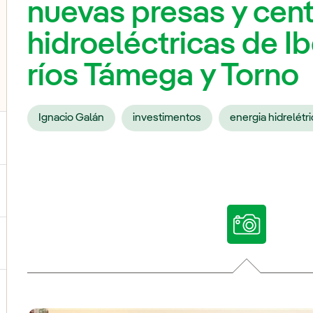
nuevas presas y cent
hidroeléctricas de Ib
ríos Támega y Torno
Ignacio Galán
investimentos
energia hidrelétri
ternar submenu de Nossas vozes
ternar submenu de Multimídia
ternar submenu de Redes sociais