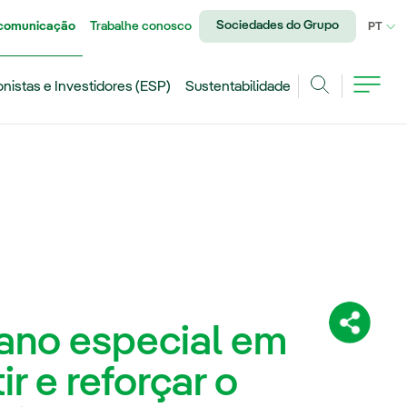
Sociedades do Grupo
 comunicação
Trabalhe conosco
IDI
PT
onistas e Investidores (ESP)
Sustentabilidade
Achar
lano especial em
Compartil
ir e reforçar o