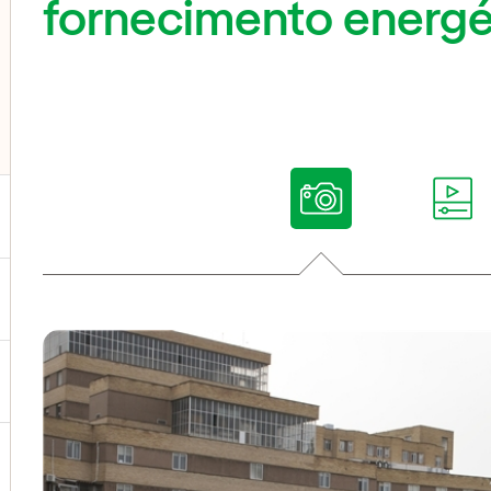
fornecimento energé
ternar submenu de Nossas vozes
ternar submenu de Multimídia
ternar submenu de Redes sociais