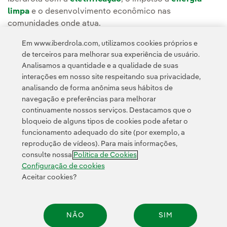
limpa
e o desenvolvimento econômico nas
comunidades onde atua.
Em www.iberdrola.com, utilizamos cookies próprios e
Leia a notícia completa na
Sala de Comunicação da
de terceiros para melhorar sua experiência de usuário.
ScottishPower
e da
ScottishPower Renewables
.
Analisamos a quantidade e a qualidade de suas
interações em nosso site respeitando sua privacidade,
analisando de forma anônima seus hábitos de
navegação e preferências para melhorar
continuamente nossos serviços. Destacamos que o
bloqueio de alguns tipos de cookies pode afetar o
funcionamento adequado do site (por exemplo, a
Contato
Clientes
Política de Privacidade
Informação legal
reprodução de vídeos). Para mais informações,
Transparência no uso da IA
Política de cookies
Configuração de cookies
consulte nossa
Política de Cookies
Acessibilidade
Canal de denúncias
Configuração de cookies
Aceitar cookies?
© 2026 Iberdrola, S.A. Todos os direitos reservados.
NÃO
SIM