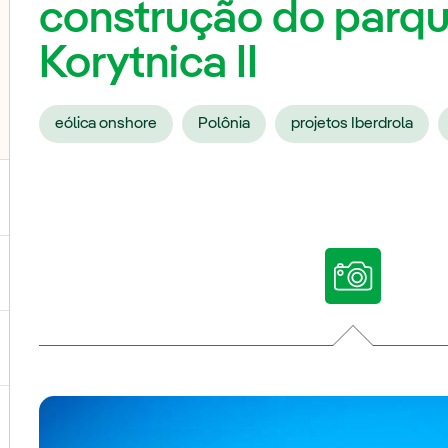
construção do parqu
Korytnica II
eólica onshore
Polônia
projetos Iberdrola
ternar submenu de Nossas vozes
ternar submenu de Multimídia
ternar submenu de Redes sociais