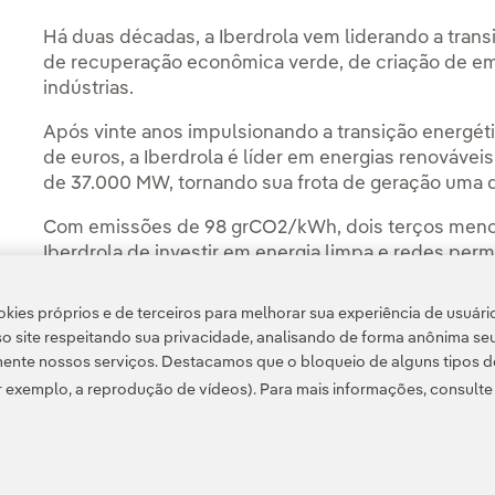
Há duas décadas, a Iberdrola vem liderando a tran
de recuperação econômica verde, de criação de e
indústrias.
Após vinte anos impulsionando a transição energét
de euros, a Iberdrola é líder em energias renováve
de 37.000 MW, tornando sua frota de geração uma d
Com emissões de 98 grCO2/kWh, dois terços menos 
Iberdrola de investir em energia limpa e redes perm
em carbono na Europa até 2030.
kies próprios e de terceiros para melhorar sua experiência de usuári
o site respeitando sua privacidade, analisando de forma anônima se
ente nossos serviços. Destacamos que o bloqueio de alguns tipos d
 exemplo, a reprodução de vídeos). Para mais informações, consult