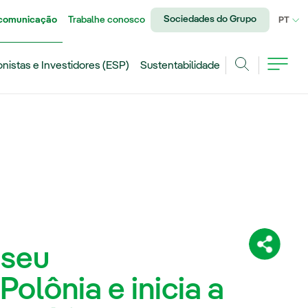
Sociedades do Grupo
 comunicação
Trabalhe conosco
IDI
PT
onistas e Investidores (ESP)
Sustentabilidade
Achar
 seu
Compartil
lônia e inicia a