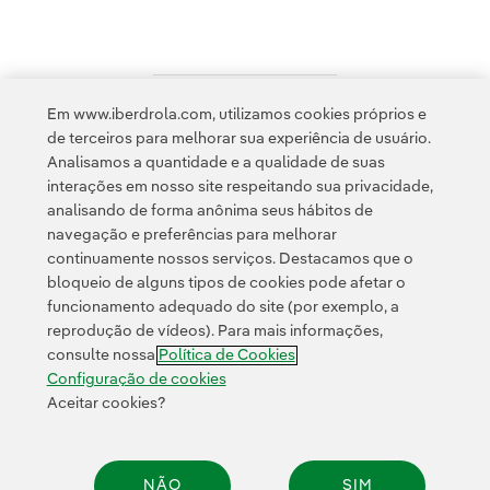
Em www.iberdrola.com, utilizamos cookies próprios e
Acesso a informação legal
de terceiros para melhorar sua experiência de usuário.
Analisamos a quantidade e a qualidade de suas
interações em nosso site respeitando sua privacidade,
analisando de forma anônima seus hábitos de
navegação e preferências para melhorar
continuamente nossos serviços. Destacamos que o
Contato
Clientes
Política de Privacidade
Informação legal
bloqueio de alguns tipos de cookies pode afetar o
Transparência no uso da IA
Política de cookies
Configuração de cookies
funcionamento adequado do site (por exemplo, a
reprodução de vídeos). Para mais informações,
Acessibilidade
Canal de denúncias
consulte nossa
Política de Cookies
Configuração de cookies
Aceitar cookies?
© 2026 Iberdrola, S.A. Todos os direitos reservados.
NÃO
SIM