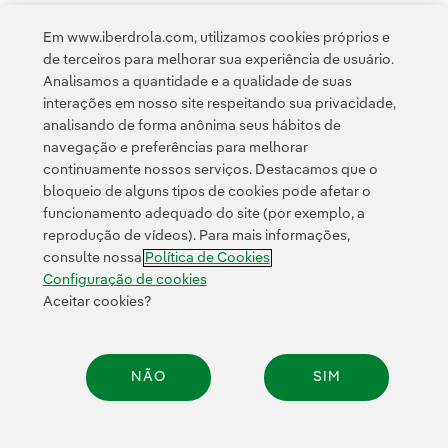
Em www.iberdrola.com, utilizamos cookies próprios e
de terceiros para melhorar sua experiência de usuário.
Analisamos a quantidade e a qualidade de suas
Acesso a informação legal
interações em nosso site respeitando sua privacidade,
analisando de forma anônima seus hábitos de
navegação e preferências para melhorar
continuamente nossos serviços. Destacamos que o
bloqueio de alguns tipos de cookies pode afetar o
funcionamento adequado do site (por exemplo, a
Contato
Clientes
Política de Privacidade
Informação legal
reprodução de vídeos). Para mais informações,
Política de cookies
Configuração de cookies
Acessibilidade
consulte nossa
Política de Cookies
Canal de denúncias
Configuração de cookies
Aceitar cookies?
© 2026 Iberdrola, S.A. Todos os direitos reservados.
NÃO
SIM
Compar