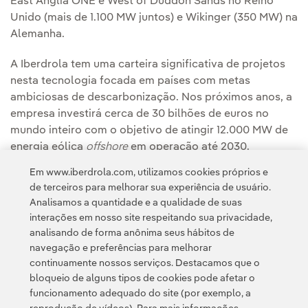
East Anglia ONE e West of Duddon Sands no Reino
Unido (mais de 1.100 MW juntos) e Wikinger (350 MW) na
Alemanha.
A Iberdrola tem uma carteira significativa de projetos
nesta tecnologia focada em países com metas
ambiciosas de descarbonização. Nos próximos anos, a
empresa investirá cerca de 30 bilhões de euros no
mundo inteiro com o objetivo de atingir 12.000 MW de
energia eólica
offshore
em operação até 2030.
Em www.iberdrola.com, utilizamos cookies próprios e
de terceiros para melhorar sua experiência de usuário.
Analisamos a quantidade e a qualidade de suas
interações em nosso site respeitando sua privacidade,
analisando de forma anônima seus hábitos de
navegação e preferências para melhorar
continuamente nossos serviços. Destacamos que o
Contato
Clientes
Política de Privacidade
Informação legal
bloqueio de alguns tipos de cookies pode afetar o
Transparência no uso da IA
Política de cookies
Configuração de cookies
funcionamento adequado do site (por exemplo, a