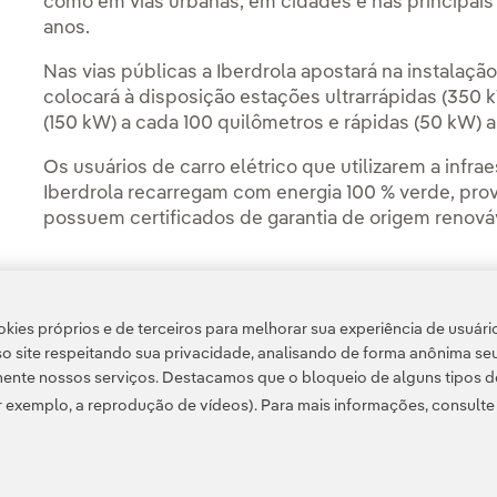
como em vias urbanas, em cidades e nas principais
anos.
Nas vias públicas a Iberdrola apostará na instalaçã
colocará à disposição estações ultrarrápidas (350 
(150 kW) a cada 100 quilômetros e rápidas (50 kW) 
Os usuários de carro elétrico que utilizarem a infr
Iberdrola recarregam com energia 100 % verde, pro
possuem certificados de garantia de origem renová
kies próprios e de terceiros para melhorar sua experiência de usuári
Acesso a informação legal
o site respeitando sua privacidade, analisando de forma anônima se
ente nossos serviços. Destacamos que o bloqueio de alguns tipos d
 exemplo, a reprodução de vídeos). Para mais informações, consult