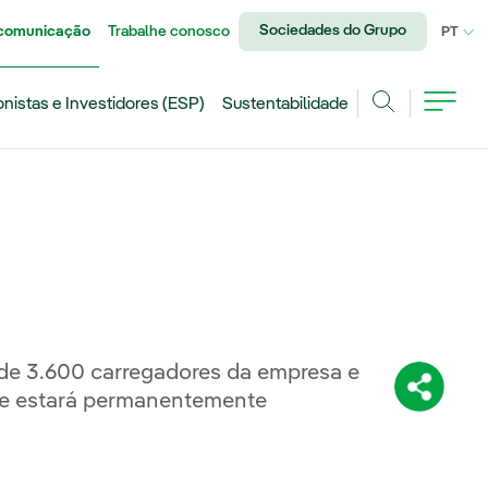
Sociedades do Grupo
 comunicação
Trabalhe conosco
IDI
PT
onistas e Investidores (ESP)
Sustentabilidade
Achar
 de 3.600 carregadores da empresa e
Compartil
s e estará permanentemente