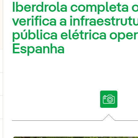
Iberdrola completa 
verifica a infraestru
pública elétrica ope
Espanha
ternar submenu de Nossas vozes
ternar submenu de Multimídia
ternar submenu de Redes sociais