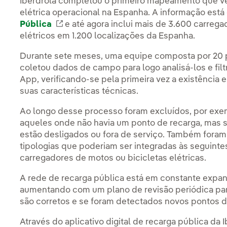
Iberdrola completou o primeiro mapeamento que veri
elétrica operacional na Espanha. A informação est
Pública
Link externo, abra em uma nova aba.
e até agora inclui mais de 3.600 carrega
elétricos em 1.200 localizações da Espanha.
Durante sete meses, uma equipe composta por 20 p
coletou dados de campo para logo analisá-los e filtr
App, verificando-se pela primeira vez a existência
suas características técnicas.
Ao longo desse processo foram excluídos, por exem
aqueles onde não havia um ponto de recarga, mas
estão desligados ou fora de serviço. Também foram
tipologias que poderiam ser integradas às seguinte
carregadores de motos ou bicicletas elétricas.
A rede de recarga pública está em constante expan
aumentando com um plano de revisão periódica par
são corretos e se foram detectados novos pontos d
Através do aplicativo digital de recarga pública da I