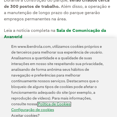
Durante a construção do parque,
serão criados cerca
de 300 postos de trabalho.
Além disso, a operação e
a manutenção de longo prazo do parque gerarão
empregos permanentes na área.
Leia a notícia completa na
Sala de Comunicação da
Avangrid
Em www.iberdrola.com, utilizamos cookies próprios e
de terceiros para melhorar sua experiência de usuário.
Analisamos a quantidade e a qualidade de suas
interações em nosso site respeitando sua privacidade,
analisando de forma anônima seus hábitos de
navegação e preferências para melhorar
continuamente nossos serviços. Destacamos que o
Contato
Clientes
Política de Privacidade
Informação legal
bloqueio de alguns tipos de cookies pode afetar o
Transparência no uso da IA
Política de cookies
Configuração de cookies
funcionamento adequado do site (por exemplo, a
reprodução de vídeos). Para mais informações,
Acessibilidade
Canal de denúncias
consulte nossa
Política de Cookies
Configuração de cookies
Aceitar cookies?
© 2026 Iberdrola, S.A. Todos os direitos reservados.