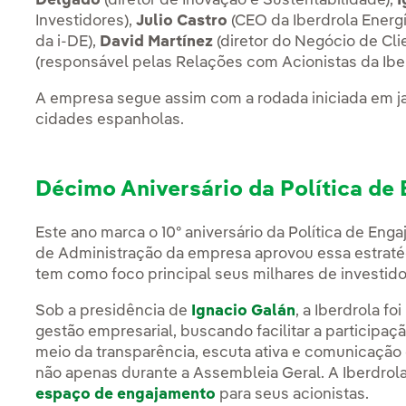
Delgado
(diretor de Inovação e Sustentabilidade),
I
Investidores),
Julio Castro
(CEO da Iberdrola Energ
da i-DE),
David Martínez
(diretor do Negócio de Cl
(responsável pelas Relações com Acionistas da Iber
A empresa segue assim com a rodada iniciada em ja
cidades espanholas.
Décimo Aniversário da Política de
Este ano marca o 10º aniversário da Política de Eng
de Administração da empresa aprovou essa estratégi
tem como foco principal seus milhares de investido
Sob a presidência de
Ignacio Galán
, a Iberdrola f
gestão empresarial, buscando facilitar a participaç
meio da transparência, escuta ativa e comunicação 
não apenas durante a Assembleia Geral. A Iberdro
espaço de engajamento
para seus acionistas.