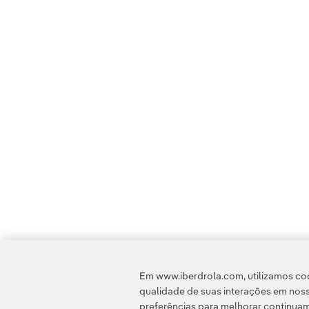
Em www.iberdrola.com, utilizamos coo
qualidade de suas interações em noss
preferências para melhorar continuam