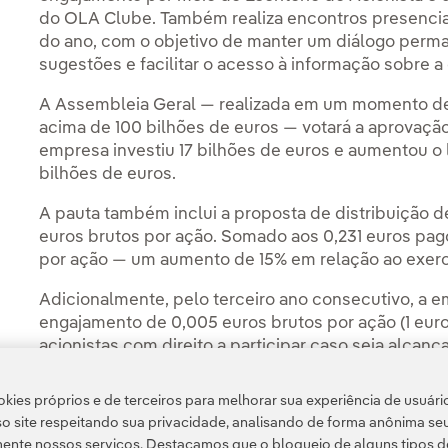
do OLA Clube. Também realiza encontros presenciai
do ano, com o objetivo de manter um diálogo perma
sugestões e facilitar o acesso à informação sobre 
A Assembleia Geral — realizada em um momento de 
acima de 100 bilhões de euros — votará a aprovaçã
empresa investiu 17 bilhões de euros e aumentou o l
bilhões de euros.
A pauta também inclui a proposta de distribuição
euros brutos por ação. Somado aos 0,231 euros pago
por ação — um aumento de 15% em relação ao exercí
Adicionalmente, pelo terceiro ano consecutivo, a
engajamento de 0,005 euros brutos por ação (1 euro
acionistas com direito a participar caso seja alca
social.
kies próprios e de terceiros para melhorar sua experiência de usuári
o site respeitando sua privacidade, analisando de forma anônima se
ente nossos serviços. Destacamos que o bloqueio de alguns tipos d