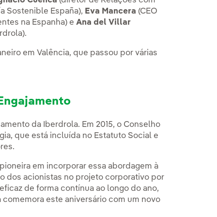
gnacio Cuenca
(diretor de Relações com
ía Sostenible España),
Eva Mancera
(CEO
ientes na Espanha) e
Ana del Villar
drola).
neiro em Valência, que passou por várias
 Engajamento
ajamento da Iberdrola. Em 2015, o Conselho
a, que está incluída no Estatuto Social e
res.
oi pioneira em incorporar essa abordagem à
ão dos acionistas no projeto corporativo por
eficaz de forma contínua ao longo do ano,
la comemora este aniversário com um novo