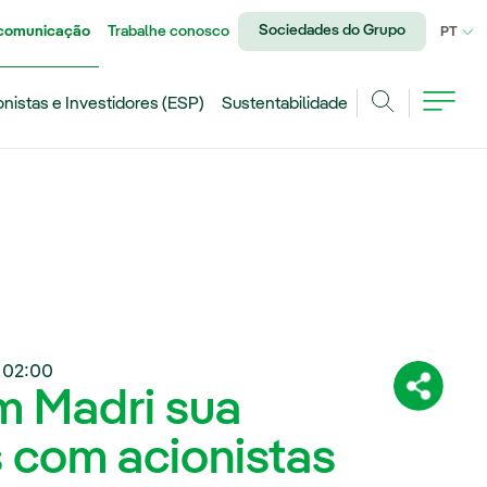
Sociedades do Grupo
 comunicação
Trabalhe conosco
IDI
PT
onistas e Investidores (ESP)
Sustentabilidade
Achar
+02:00
m Madri sua
Compartil
 com acionistas