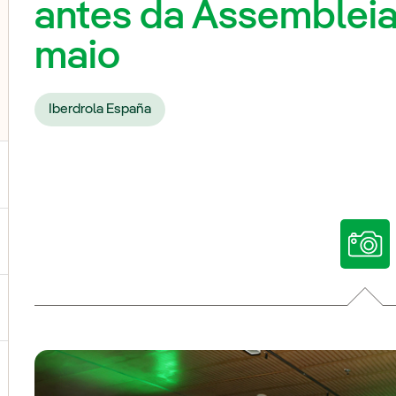
antes da Assembleia
maio
Iberdrola España
ternar submenu de Nossas vozes
ternar submenu de Multimídia
ternar submenu de Redes sociais