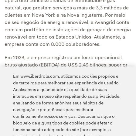
opera oito concessionárias de eletricidade e gás
natural, que prestam serviços a mais de 3,3 milhões de
clientes em Nova York e na Nova Inglaterra. Por meio
de seu negócio de energia renovável, a Avangrid conta
com um portfólio de instalações de geração de energia
renovável em todo os Estados Unidos. Atualmente, a
empresa conta com 8.000 colaboradores.
Em 2023, a empresa registrou um lucro operacional
bruto ajustado (EBITDA) de US$ 2,43 bilhões, superior
aos US$ 2,246 bilhões do ano anterior.
Em www.iberdrola.com, utilizamos cookies próprios e
de terceiros para melhorar sua experiência de usuário.
Analisamos a quantidade e a qualidade de suas
interações em nosso site respeitando sua privacidade,
analisando de forma anônima seus hábitos de
navegação e preferências para melhorar
continuamente nossos serviços. Destacamos que o
Contato
Clientes
Política de Privacidade
Informação legal
bloqueio de alguns tipos de cookies pode afetar o
Transparência no uso da IA
Política de cookies
Configuração de cookies
funcionamento adequado do site (por exemplo, a