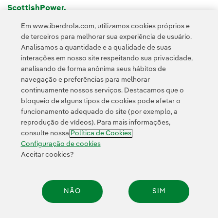
ScottishPower.
Em www.iberdrola.com, utilizamos cookies próprios e
de terceiros para melhorar sua experiência de usuário.
Analisamos a quantidade e a qualidade de suas
interações em nosso site respeitando sua privacidade,
analisando de forma anônima seus hábitos de
navegação e preferências para melhorar
continuamente nossos serviços. Destacamos que o
Contato
Clientes
Política de Privacidade
Informação legal
bloqueio de alguns tipos de cookies pode afetar o
Transparência no uso da IA
Política de cookies
Configuração de cookies
funcionamento adequado do site (por exemplo, a
reprodução de vídeos). Para mais informações,
Acessibilidade
Canal de denúncias
consulte nossa
Política de Cookies
Configuração de cookies
Aceitar cookies?
© 2026 Iberdrola, S.A. Todos os direitos reservados.
NÃO
SIM