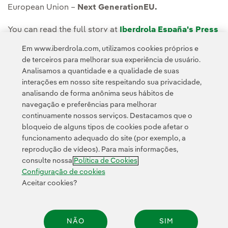
European Union –
Next GenerationEU.
You can read the full story at
Iberdrola España's Press
Room.
Em www.iberdrola.com, utilizamos cookies próprios e
de terceiros para melhorar sua experiência de usuário.
Analisamos a quantidade e a qualidade de suas
interações em nosso site respeitando sua privacidade,
analisando de forma anônima seus hábitos de
navegação e preferências para melhorar
continuamente nossos serviços. Destacamos que o
Contato
Clientes
Política de Privacidade
Informação legal
bloqueio de alguns tipos de cookies pode afetar o
Transparência no uso da IA
Política de cookies
Configuração de cookies
funcionamento adequado do site (por exemplo, a
reprodução de vídeos). Para mais informações,
Acessibilidade
Canal de denúncias
consulte nossa
Política de Cookies
Configuração de cookies
Aceitar cookies?
© 2026 Iberdrola, S.A. Todos os direitos reservados.
NÃO
SIM