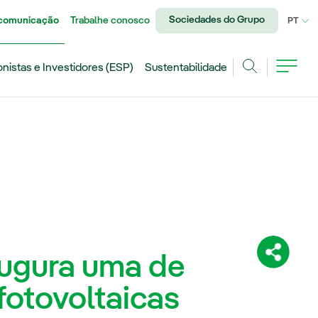
Sociedades do Grupo
 comunicação
Trabalhe conosco
IDI
PT
onistas e Investidores (ESP)
Sustentabilidade
Achar
augura uma de
Compartil
fotovoltaicas