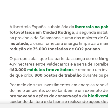
A Iberdrola España, subsidiária da
Iberdrola no paí
fotovoltaica em Ciudad Rodrigo
, a segunda insta
na província de Salamanca e uma das maiores de C
instalada
, a usina fornecerá energia limpa para mai
redução de 75.000 toneladas de CO2 por ano
.
O parque solar, que faz parte da aliança com o
Nor
439 hectares entre Valdecarros e a serra de Torra
460.000
módulos fotovoltaicos
e recebeu um in
de que criou
800 postos de trabalho
durante os p
Por meio de seus investimentos em energias renováv
do meio ambiente, como também é um exemplo de 
promovendo ações de conservação
da
biodivers
cuidando da flora e da fauna e realizando ações de 
desenvolvimento das zonas rurais da Espanha.