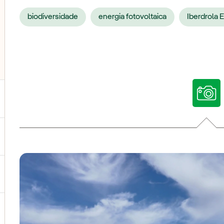
biodiversidade
energia fotovoltaica
Iberdrola 
ternar submenu de Nossas vozes
ternar submenu de Multimídia
ternar submenu de Redes sociais