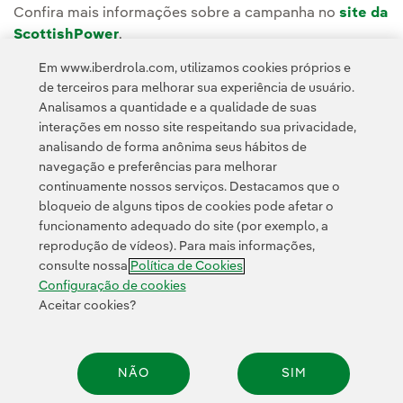
Confira mais informações sobre a campanha no
site da
ScottishPower
.
Em www.iberdrola.com, utilizamos cookies próprios e
de terceiros para melhorar sua experiência de usuário.
Analisamos a quantidade e a qualidade de suas
interações em nosso site respeitando sua privacidade,
analisando de forma anônima seus hábitos de
navegação e preferências para melhorar
continuamente nossos serviços. Destacamos que o
Contato
Clientes
Política de Privacidade
Informação legal
bloqueio de alguns tipos de cookies pode afetar o
Transparência no uso da IA
Política de cookies
Configuração de cookies
funcionamento adequado do site (por exemplo, a
reprodução de vídeos). Para mais informações,
Acessibilidade
Canal de denúncias
consulte nossa
Política de Cookies
Configuração de cookies
Aceitar cookies?
© 2026 Iberdrola, S.A. Todos os direitos reservados.
NÃO
SIM