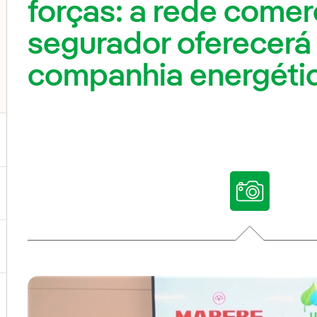
forças: a rede comer
segurador oferecerá
companhia energéti
ternar submenu de Nossas vozes
ternar submenu de Multimídia
ternar submenu de Redes sociais