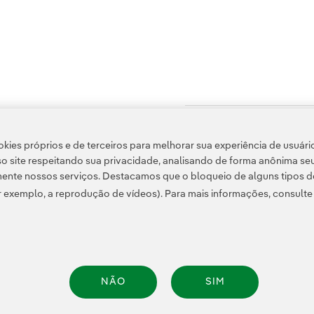
Acesso a informação legal
kies próprios e de terceiros para melhorar sua experiência de usuári
o site respeitando sua privacidade, analisando de forma anônima se
ente nossos serviços. Destacamos que o bloqueio de alguns tipos d
 exemplo, a reprodução de vídeos). Para mais informações, consult
Informação legal
Transparência no uso da IA
Política de cookies
Configuração de
NÃO
SIM