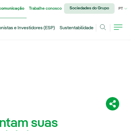
Sociedades do Grupo
 comunicação
Trabalhe conosco
IDI
PT
onistas e Investidores (ESP)
Sustentabilidade
Achar
Compartil
untam suas