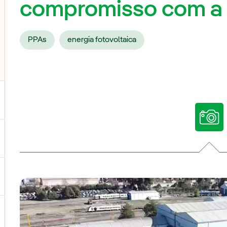
compromisso com a 
PPAs
energia fotovoltaica
ternar submenu de Nossas vozes
ternar submenu de Multimídia
ternar submenu de Redes sociais