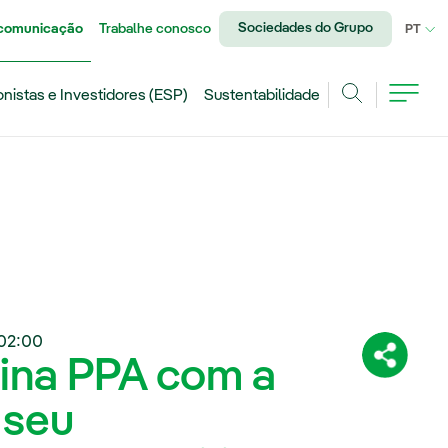
Sociedades do Grupo
 comunicação
Trabalhe conosco
IDI
PT
onistas e Investidores (ESP)
Sustentabilidade
Achar
02:00
sina PPA com a
Compartil
 seu