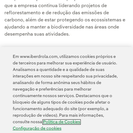
que a empresa continua liderando projetos de
reflorestamento e de redução das emissões de
carbono, além de estar protegendo os ecossistemas e
ajudando a manter a biodiversidade nas áreas onde
desempenha suas atividades.
Em www.iberdrola.com, utilizamos cookies próprios e
de terceiros para melhorar sua experiência de usuário.
Analisamos a quantidade e a qualidade de suas
Acesso a informação legal
interações em nosso site respeitando sua privacidade,
analisando de forma anônima seus hábitos de
navegação e preferências para melhorar
continuamente nossos serviços. Destacamos que o
bloqueio de alguns tipos de cookies pode afetar o
funcionamento adequado do site (por exemplo, a
Contato
Clientes
Política de Privacidade
Informação legal
reprodução de vídeos). Para mais informações,
Política de cookies
Configuração de cookies
Acessibilidade
consulte nossa
Política de Cookies
Canal de denúncias
Configuração de cookies