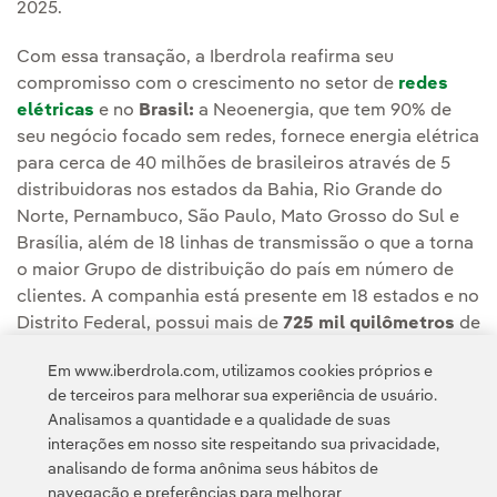
2025.
Com essa transação, a Iberdrola reafirma seu
compromisso com o crescimento no setor de
redes
elétricas
e no
Brasil:
a Neoenergia, que tem 90% de
seu negócio focado sem redes, fornece energia elétrica
para cerca de 40 milhões de brasileiros através de 5
distribuidoras nos estados da Bahia, Rio Grande do
Norte, Pernambuco, São Paulo, Mato Grosso do Sul e
Brasília, além de 18 linhas de transmissão o que a torna
o maior Grupo de distribuição do país em número de
clientes. A companhia está presente em 18 estados e no
Distrito Federal, possui mais de
725 mil quilômetros
de
linhas de distribuição elétrica e
8 mil quilômetros
de
Em www.iberdrola.com, utilizamos cookies próprios e
linhas de transmissão e conta com
3.600 MW
de
de terceiros para melhorar sua experiência de usuário.
geração renovável, principalmente hidrelétrica.
Analisamos a quantidade e a qualidade de suas
interações em nosso site respeitando sua privacidade,
analisando de forma anônima seus hábitos de
navegação e preferências para melhorar