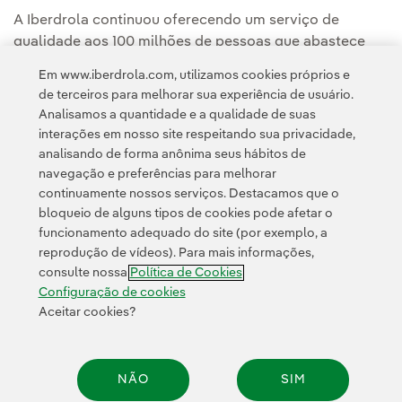
A Iberdrola continuou oferecendo um serviço de
qualidade aos 100 milhões de pessoas que abastece
com energia em todo o mundo.
Em www.iberdrola.com, utilizamos cookies próprios e
de terceiros para melhorar sua experiência de usuário.
Analisamos a quantidade e a qualidade de suas
interações em nosso site respeitando sua privacidade,
analisando de forma anônima seus hábitos de
navegação e preferências para melhorar
continuamente nossos serviços. Destacamos que o
Contato
Clientes
Política de Privacidade
Informação legal
bloqueio de alguns tipos de cookies pode afetar o
Transparência no uso da IA
Política de cookies
Configuração de cookies
funcionamento adequado do site (por exemplo, a
reprodução de vídeos). Para mais informações,
Acessibilidade
Canal de denúncias
consulte nossa
Política de Cookies
Configuração de cookies
Aceitar cookies?
© 2026 Iberdrola, S.A. Todos os direitos reservados.
NÃO
SIM