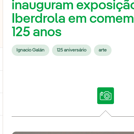
inauguram exposiçã
Iberdrola em comem
125 anos
Ignacio Galán
125 aniversário
arte
ternar submenu de Nossas vozes
ternar submenu de Multimídia
ternar submenu de Redes sociais