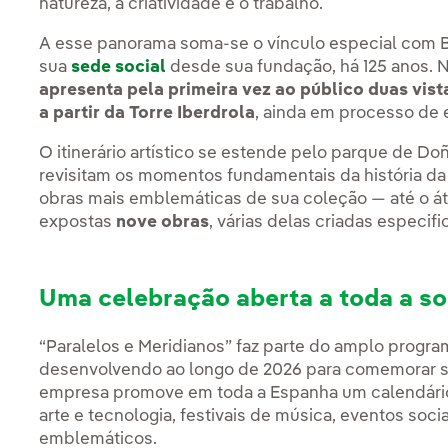
natureza, a criatividade e o trabalho.
A esse panorama soma-se o vínculo especial com B
sua
sede social
desde sua fundação, há 125 anos. 
apresenta pela primeira vez ao público duas vis
a partir da Torre Iberdrola
, ainda em processo de
O itinerário artístico se estende pelo parque de Doñ
revisitam os momentos fundamentais da história d
obras mais emblemáticas de sua coleção — até o átr
expostas
nove obras
, várias delas criadas especi
Uma celebração aberta a toda a s
“Paralelos e Meridianos” faz parte do amplo progra
desenvolvendo ao longo de 2026 para comemorar seu
empresa promove em toda a Espanha um calendário 
arte e tecnologia, festivais de música, eventos soci
emblemáticos.