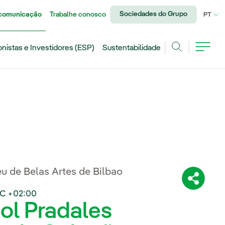
Sociedades do Grupo
 comunicação
Trabalhe conosco
IDI
PT
onistas e Investidores (ESP)
Sustentabilidade
Achar
u de Belas Artes de Bilbao
Compartil
C +02:00
ol Pradales