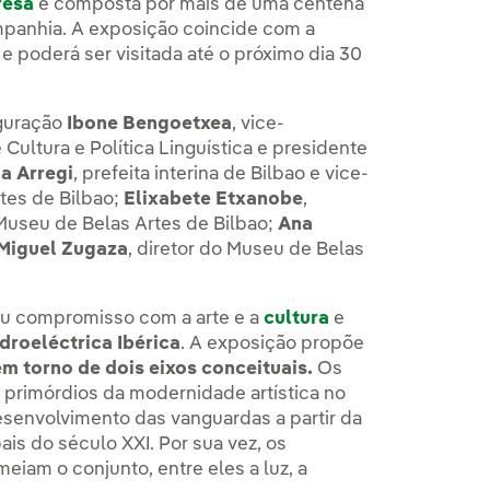
resa
e composta por mais de uma centena
mpanhia. A exposição coincide com a
 poderá ser visitada até o próximo dia 30
uguração
Ibone Bengoetxea
, vice-
Cultura e Política Linguística e presidente
a Arregi
, prefeita interina de Bilbao e vice-
tes de Bilbao;
Elixabete Etxanobe
,
useu de Belas Artes de Bilbao;
Ana
Miguel Zugaza
, diretor do Museu de Belas
seu compromisso com a arte e a
cultura
e
droeléctrica Ibérica
. A exposição propõe
m torno de dois eixos conceituais.
Os
 primórdios da modernidade artística no
esenvolvimento das vanguardas a partir da
is do século XXI. Por sua vez, os
iam o conjunto, entre eles a luz, a