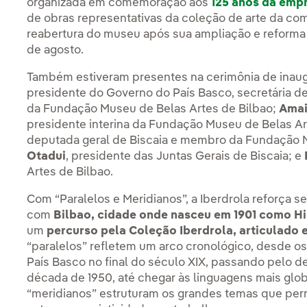
organizada em comemoração aos
125 anos da emp
de obras representativas da coleção de arte da co
reabertura do museu após sua ampliação e reforma e
de agosto.
Também estiveram presentes na cerimônia de ina
presidente do Governo do País Basco, secretária de 
da Fundação Museu de Belas Artes de Bilbao;
Amai
presidente interina da Fundação Museu de Belas Ar
deputada geral de Biscaia e membro da Fundação M
Otadui
, presidente das Juntas Gerais de Biscaia; e
Artes de Bilbao.
Com “Paralelos e Meridianos”, a Iberdrola reforça 
com
Bilbao, cidade onde nasceu em 1901 como Hi
um
percurso pela Coleção Iberdrola, articulado e
“paralelos” refletem um arco cronológico, desde os
País Basco no final do século XIX, passando pelo d
década de 1950, até chegar às linguagens mais globa
“meridianos” estruturam os grandes temas que perme