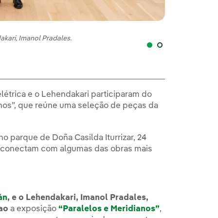
akari, Imanol Pradales.
O presidente exe
létrica e o Lehendakari participaram do
nos”, que reúne uma seleção de peças da
o parque de Doña Casilda Iturrizar, 24
 a conectam com algumas das obras mais
án
, e o Lehendakari, Imanol Pradales,
ao
a exposição
“Paralelos e Meridianos”
,