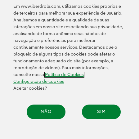
armazenamento e ao hidrogênio verde.
Em www.iberdrola.com, utilizamos cookies próprios e
de terceiros para melhorar sua experiência de usuário.
Analisamos a quantidade e a qualidade de suas
interações em nosso site respeitando sua privacidade,
analisando de forma anônima seus hábitos de
navegação e preferências para melhorar
continuamente nossos serviços. Destacamos que o
Contato
Clientes
Política de Privacidade
Informação legal
bloqueio de alguns tipos de cookies pode afetar o
Transparência no uso da IA
Política de cookies
Configuração de cookies
funcionamento adequado do site (por exemplo, a
reprodução de vídeos). Para mais informações,
Acessibilidade
Canal de denúncias
consulte nossa
Política de Cookies
Configuração de cookies
Aceitar cookies?
© 2026 Iberdrola, S.A. Todos os direitos reservados.
NÃO
SIM
Compar