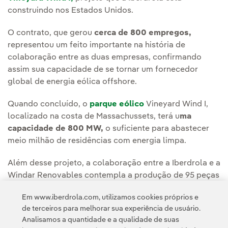
construindo nos Estados Unidos.
O contrato, que gerou
cerca de 800 empregos,
representou um feito importante na história de
colaboração entre as duas empresas, confirmando
assim sua capacidade de se tornar um fornecedor
global de energia eólica offshore.
Quando concluído, o
parque eólico
Vineyard Wind I,
localizado na costa de Massachussets, terá u
ma
capacidade de 800 MW,
o suficiente para abastecer
meio milhão de residências com energia limpa.
Além desse projeto, a colaboração entre a Iberdrola e a
Windar Renovables contempla a produção de 95 peças
de transição para seu parque eólico offshore East
Em www.iberdrola.com, utilizamos cookies próprios e
Anglia Three, que também serão fabricadas nas
de terceiros para melhorar sua experiência de usuário.
instalações da Windar em Avilés.
Analisamos a quantidade e a qualidade de suas