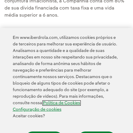
conjuntura inflacionista, a Companhia conta com 80%
de sua dívida financiada com taxa fixa e uma vida
média superior a 6 anos.
Em www.iberdrola.com, utilizamos cookies próprios e
de terceiros para melhorar sua experiência de usuário.
Analisamos a quantidade e a qualidade de suas
Acesso a informação legal
interações em nosso site respeitando sua privacidade,
analisando de forma anônima seus hábitos de
navegação e preferências para melhorar
continuamente nossos serviços. Destacamos que o
bloqueio de alguns tipos de cookies pode afetar o
funcionamento adequado do site (por exemplo, a
Contato
Clientes
Política de Privacidade
Informação legal
reprodução de vídeos). Para mais informações,
Transparência no uso da IA
Política de cookies
Configuração de cookies
consulte nossa
Política de Cookies
Acessibilidade
Canal de denúncias
Configuração de cookies
Aceitar cookies?
© 2026 Iberdrola, S.A. Todos os direitos reservados.