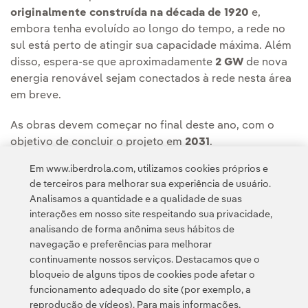
originalmente construída na década de 1920
e,
embora tenha evoluído ao longo do tempo, a rede no
sul está perto de atingir sua capacidade máxima. Além
disso, espera-se que aproximadamente
2 GW
de nova
energia renovável sejam conectados à rede nesta área
em breve.
As obras devem começar no final deste ano, com o
objetivo de concluir o projeto em
2031
.
Em www.iberdrola.com, utilizamos cookies próprios e
Você pode ler a notícia completa na
Sala de
de terceiros para melhorar sua experiência de usuário.
Comunicação da ScottishPower Energy Networks.
Analisamos a quantidade e a qualidade de suas
interações em nosso site respeitando sua privacidade,
analisando de forma anônima seus hábitos de
navegação e preferências para melhorar
continuamente nossos serviços. Destacamos que o
bloqueio de alguns tipos de cookies pode afetar o
funcionamento adequado do site (por exemplo, a
Contato
Clientes
Política de Privacidade
Informação legal
reprodução de vídeos). Para mais informações,