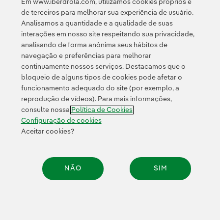
Em www.iberdrola.com, utilizamos cookies próprios e
de terceiros para melhorar sua experiência de usuário.
Analisamos a quantidade e a qualidade de suas
interações em nosso site respeitando sua privacidade,
analisando de forma anônima seus hábitos de
navegação e preferências para melhorar
continuamente nossos serviços. Destacamos que o
Contato
Clientes
Política de Privacidade
Informação legal
bloqueio de alguns tipos de cookies pode afetar o
Transparência no uso da IA
Política de cookies
Configuração de cookies
funcionamento adequado do site (por exemplo, a
reprodução de vídeos). Para mais informações,
Acessibilidade
Canal de denúncias
consulte nossa
Política de Cookies
Configuração de cookies
Aceitar cookies?
© 2026 Iberdrola, S.A. Todos os direitos reservados.
NÃO
SIM
Compar