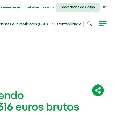
Sociedades do Grupo
 comunicação
Trabalhe conosco
IDI
PT
onistas e Investidores (ESP)
Sustentabilidade
Achar
dendo
Compartil
16 euros brutos