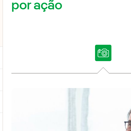
por ação
ternar submenu de Nossas vozes
ternar submenu de Multimídia
ternar submenu de Redes sociais