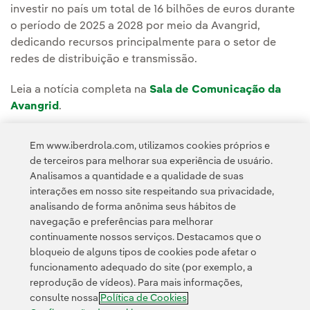
investir no país um total de 16 bilhões de euros durante
o período de 2025 a 2028 por meio da Avangrid,
dedicando recursos principalmente para o setor de
redes de distribuição e transmissão.
Leia a notícia completa na
Sala de Comunicação da
Avangrid
.
Em www.iberdrola.com, utilizamos cookies próprios e
de terceiros para melhorar sua experiência de usuário.
Analisamos a quantidade e a qualidade de suas
interações em nosso site respeitando sua privacidade,
analisando de forma anônima seus hábitos de
navegação e preferências para melhorar
continuamente nossos serviços. Destacamos que o
Contato
Clientes
Política de Privacidade
Informação legal
bloqueio de alguns tipos de cookies pode afetar o
Transparência no uso da IA
Política de cookies
Configuração de cookies
funcionamento adequado do site (por exemplo, a
reprodução de vídeos). Para mais informações,
Acessibilidade
Canal de denúncias
consulte nossa
Política de Cookies