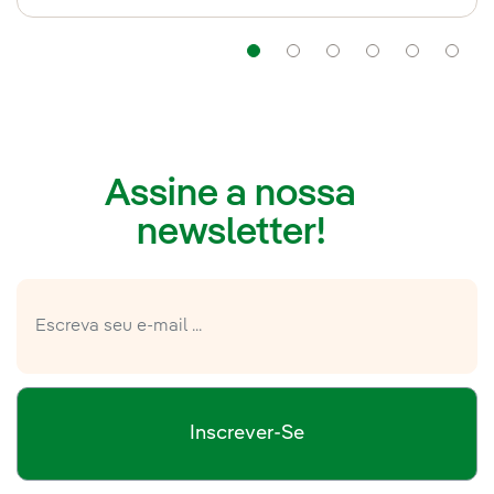
Navegação
Navegação
Navegação
Navegaç
Nav
Assine a nossa
newsletter!
Inscrever-Se