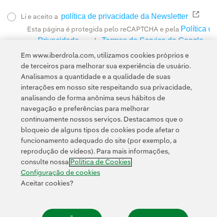
política de privacidade da Newsletter
Link 
Li e aceito a
Política de
Esta página é protegida pelo reCAPTCHA e pela
Privacidade
Termos de Serviço do Google
e pela
.
Em www.iberdrola.com, utilizamos cookies próprios e
de terceiros para melhorar sua experiência de usuário.
Analisamos a quantidade e a qualidade de suas
interações em nosso site respeitando sua privacidade,
analisando de forma anônima seus hábitos de
navegação e preferências para melhorar
continuamente nossos serviços. Destacamos que o
Contato
Clientes
Política de Privacidade
Informação legal
bloqueio de alguns tipos de cookies pode afetar o
Transparência no uso da IA
Política de cookies
Configuração de cookies
funcionamento adequado do site (por exemplo, a
reprodução de vídeos). Para mais informações,
Acessibilidade
Canal de denúncias
consulte nossa
Política de Cookies
Configuração de cookies
Aceitar cookies?
© 2026 Iberdrola, S.A. Todos os direitos reservados.