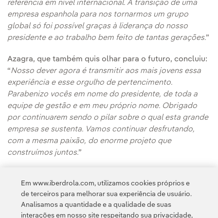
referência em nível internacional. A transição de uma
empresa espanhola para nos tornarmos um grupo
global só foi possível graças à liderança do nosso
presidente e ao trabalho bem feito de tantas gerações.
”
Azagra, que também quis olhar para o futuro, concluiu:
“
Nosso dever agora é transmitir aos mais jovens essa
experiência e esse orgulho de pertencimento.
Parabenizo vocês em nome do presidente, de toda a
equipe de gestão e em meu próprio nome. Obrigado
por continuarem sendo o pilar sobre o qual esta grande
empresa se sustenta. Vamos continuar desfrutando,
com a mesma paixão, do enorme projeto que
construímos juntos.
”
Os homenageados também estiveram acompanhados
Em www.iberdrola.com, utilizamos cookies próprios e
por executivos da Iberdrola, entre eles o CEO da
de terceiros para melhorar sua experiência de usuário.
Iberdrola España,
Mario Ruiz-Tagle
.
Analisamos a quantidade e a qualidade de suas
interações em nosso site respeitando sua privacidade,