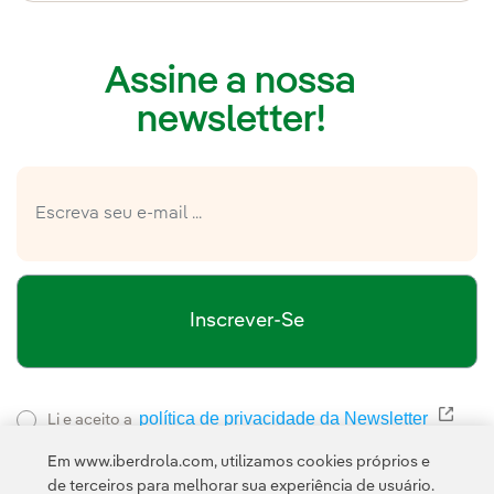
Assine a nossa
newsletter!
Inscrever-Se
política de privacidade da Newsletter
Link 
Li e aceito a
Política de
Esta página é protegida pelo reCAPTCHA e pela
Em www.iberdrola.com, utilizamos cookies próprios e
Privacidade
Termos de Serviço do Google
e pela
.
de terceiros para melhorar sua experiência de usuário.