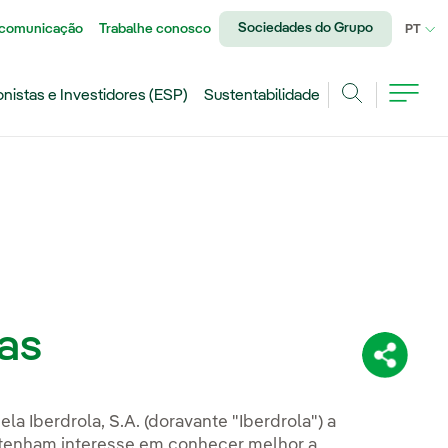
Sociedades do Grupo
 comunicação
Trabalhe conosco
IDI
PT
onistas e Investidores (ESP)
Sustentabilidade
Achar
ras
Compartil
la Iberdrola, S.A. (doravante "Iberdrola") a
tenham interesse em conhecer melhor a