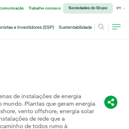
Sociedades do Grupo
 comunicação
Trabalhe conosco
IDI
PT
onistas e Investidores (ESP)
Sustentabilidade
Achar
enas de instalações de energia
o mundo. Plantas que geram energia
Compartil
hore, vento offshore, energia solar
instalações de rede que a
o caminho de todos rumo à