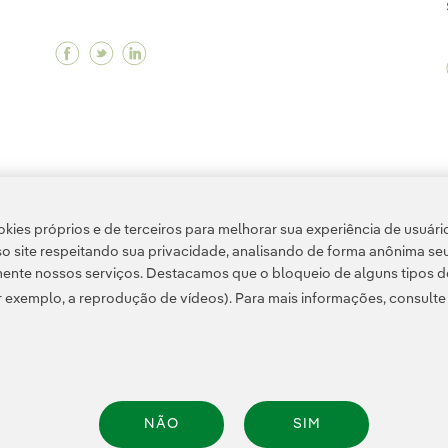
Facebook Começamos a produzir energia lim
Twitter Começamos a produzir energia l
Linkedin Começamos a produzir ener
kies próprios e de terceiros para melhorar sua experiência de usuári
o site respeitando sua privacidade, analisando de forma anônima se
ente nossos serviços. Destacamos que o bloqueio de alguns tipos d
 exemplo, a reprodução de vídeos). Para mais informações, consult
Informação legal
Transparência no uso da IA
Política de cookies
Configuração de
NÃO
SIM