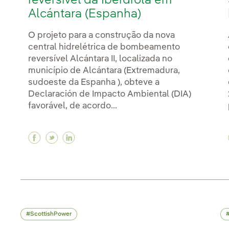
reversível da Iberdrola em
Alcántara (Espanha)
O projeto para a construção da nova
central hidrelétrica de bombeamento
reversível Alcántara II, localizada no
município de Alcántara (Extremadura,
sudoeste da Espanha ), obteve a
Declaración de Impacto Ambiental (DIA)
favorável, de acordo...
Facebook Luz verde para a nova central hid
Twitter Luz verde para a nova central h
Linkedin Luz verde para a nova cent
ScottishPower