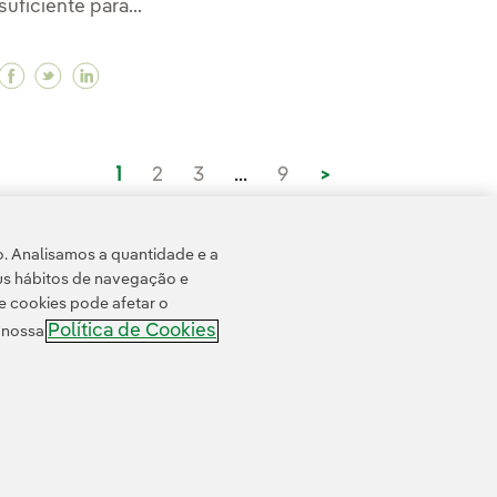
suficiente para...
pa em nossa usina fotovoltaica True North, no Texas
impa em nossa usina fotovoltaica True North, no Texa
gia limpa em nossa usina fotovoltaica True North, no
Facebook Vineyard Wind 1 se torna o maior parque 
Twitter Vineyard Wind 1 se torna o maior parqu
Linkedin Vineyard Wind 1 se torna o maior 
1
2
3
...
9
>
o. Analisamos a quantidade e a
us hábitos de navegação e
e cookies pode afetar o
Política de Cookies
e nossa
 cookies
Acessibilidade
Canal de denúncias