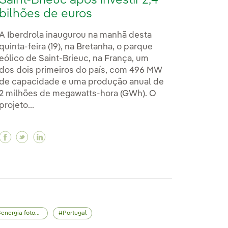
Saint-Brieuc após investir 2,4
bilhões de euros
A Iberdrola inaugurou na manhã desta
quinta-feira (19), na Bretanha, o parque
eólico de Saint-Brieuc, na França, um
dos dois primeiros do país, com 496 MW
de capacidade e uma produção anual de
2 milhões de megawatts-hora (GWh). O
projeto...
relétrica de bombeamento reversível da Iberdrola em 
idrelétrica de bombeamento reversível da Iberdrola e
ral hidrelétrica de bombeamento reversível da Iberdr
Facebook Reforçamos liderança em energia eólica '
Twitter Reforçamos liderança em energia eólica
Linkedin Reforçamos liderança em energia e
energia fotovoltaica
Portugal