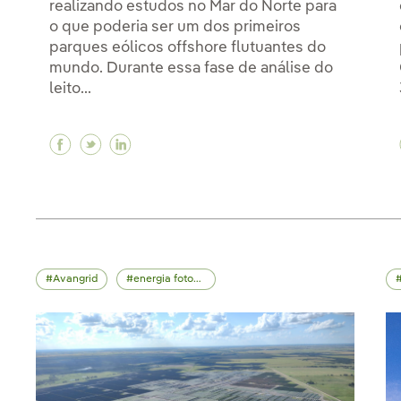
realizando estudos no Mar do Norte para
o que poderia ser um dos primeiros
parques eólicos offshore flutuantes do
mundo. Durante essa fase de análise do
leito...
Facebook Parque eólico 'offshore' flutuante
Twitter Parque eólico 'offshore' flutua
Linkedin Parque eólico 'offshore' f
Avangrid
energia fotovoltaica