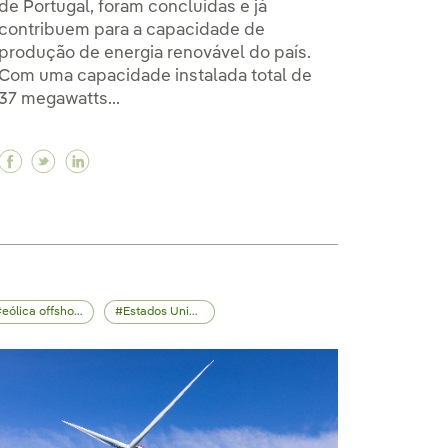
de Portugal, foram concluídas e já
contribuem para a capacidade de
produção de energia renovável do país.
Com uma capacidade instalada total de
37 megawatts...
 MarramWind ajuda a resolver mistério marítimo da Pr
nte MarramWind ajuda a resolver mistério marítimo da 
lutuante MarramWind ajuda a resolver mistério marítim
Facebook Aumentamos nossa produção renovável e
Twitter Aumentamos nossa produção renovável
Linkedin Aumentamos nossa produção reno
eólica offshore
Estados Unidos