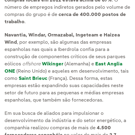
compras locais em 2022 estava acima de 87%
. O
número de empregos indiretos gerados pelo volume de
compras do grupo é de
cerca de 400.000 postos de
trabalho
.
Navantia, Windar, Ormazabal, Ingeteam e Haizea
Wind
, por exemplo, são algumas das empresas
espanholas nas quais a Iberdrola confia para a
construção de componentes críticos de seus parques
eólicos
offshore
Wikinger
(Alemanha) e
East Anglia
ONE
(Reino Unido) e aqueles em desenvolvimento, tais
como
Saint Brieuc
(França). Dessa forma, estas
empresas estão expandindo suas capacidades neste
setor de futuro para as pequenas e médias empresas
espanholas, que também são fornecedoras.
Em sua busca de aliados para impulsionar o
desenvolvimento da indústria e do setor energético, a
companhia realizou compras de mais de
4.500