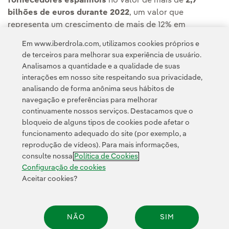
fornecedores espanhóis
no valor de mais de
2,7
bilhões de euros durante 2022
, um valor que
representa um crescimento de mais de 12% em
comparação com os 2.405 milhões de euros em 2021.
Em www.iberdrola.com, utilizamos cookies próprios e
de terceiros para melhorar sua experiência de usuário.
Analisamos a quantidade e a qualidade de suas
interações em nosso site respeitando sua privacidade,
analisando de forma anônima seus hábitos de
navegação e preferências para melhorar
continuamente nossos serviços. Destacamos que o
Contato
Clientes
Política de Privacidade
Informação legal
bloqueio de alguns tipos de cookies pode afetar o
Transparência no uso da IA
Política de cookies
Configuração de cookies
funcionamento adequado do site (por exemplo, a
reprodução de vídeos). Para mais informações,
Acessibilidade
Canal de denúncias
consulte nossa
Política de Cookies
Configuração de cookies
Aceitar cookies?
© 2026 Iberdrola, S.A. Todos os direitos reservados.
NÃO
SIM