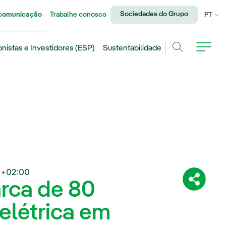
Sociedades do Grupo
 comunicação
Trabalhe conosco
IDI
PT
onistas e Investidores (ESP)
Sustentabilidade
Achar
 +02:00
arca de 80
Compartil
elétrica em