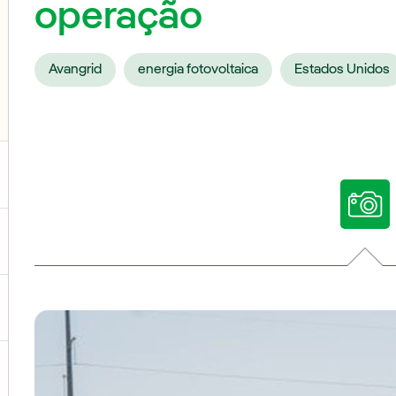
operação
Avangrid
energia fotovoltaica
Estados Unidos
ternar submenu de Nossas vozes
ternar submenu de Multimídia
ternar submenu de Redes sociais