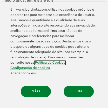
médio anual entre 8% e 10%.
Em www.iberdrola.com, utilizamos cookies próprios e
de terceiros para melhorar sua experiência de usuário.
Analisamos a quantidade e a qualidade de suas
interações em nosso site respeitando sua privacidade,
analisando de forma anônima seus hábitos de
navegação e preferências para melhorar
continuamente nossos serviços. Destacamos que o
Contato
Clientes
Política de Privacidade
Informação legal
bloqueio de alguns tipos de cookies pode afetar o
Política de cookies
Configuração de cookies
Acessibilidade
funcionamento adequado do site (por exemplo, a
reprodução de vídeos). Para mais informações,
Canal de denúncias
consulte nossa
Política de Cookies
Configuração de cookies
Aceitar cookies?
© 2026 Iberdrola, S.A. Todos os direitos reservados.
NÃO
SIM
Compar